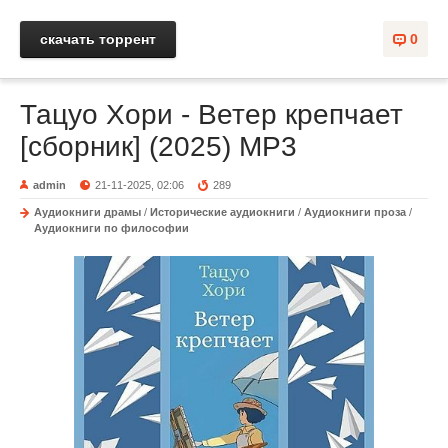
скачать торрент
0
Тацуо Хори - Ветер крепчает
[сборник] (2025) MP3
admin
21-11-2025, 02:06
289
Аудиокниги драмы
/
Исторические аудиокниги
/
Аудиокниги проза
/
Аудиокниги по философии