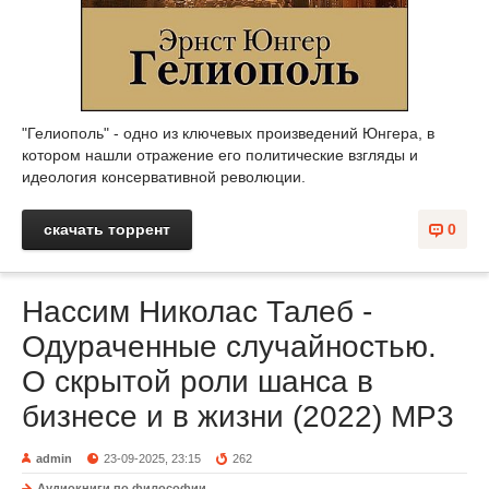
"Гелиополь" - одно из ключевых произведений Юнгера, в
котором нашли отражение его политические взгляды и
идеология консервативной революции.
скачать торрент
0
Нассим Николас Талеб -
Одураченные случайностью.
О скрытой роли шанса в
бизнесе и в жизни (2022) MP3
admin
23-09-2025, 23:15
262
Аудиокниги по философии