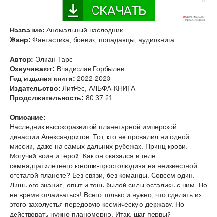
Название:
Аномальный наследник
Жанр:
Фантастика, боевик, попаданцы, аудиокнига
Автор:
Элиан Тарс
Озвучивают:
Владислав Горбылев
Год издания книги:
2022-2023
Издательство:
ЛитРес, АЛЬФА-КНИГА
Продолжительность:
80:37:21
Описание:
Наследник высокоразвитой планетарной имперской
династии Александритов. Тот, кто не провалил ни одной
миссии, даже на самых дальних рубежах. Принц крови.
Могучий воин и герой. Как он оказался в теле
семнадцатилетнего юноши-простолюдина на неизвестной
отсталой планете? Без связи, без команды. Совсем один.
Лишь его знания, опыт и тень былой силы остались с ним. Но
не время отчаиваться! Всего только и нужно, что сделать из
этого захолустья передовую космическую державу. Но
действовать нужно планомерно. Итак, шаг первый –