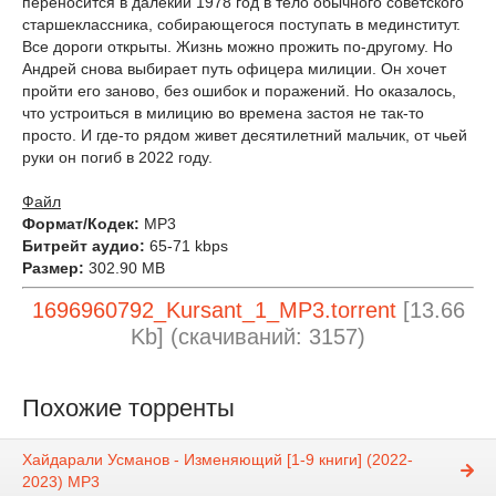
переносится в далекий 1978 год в тело обычного советского
старшеклассника, собирающегося поступать в мединститут.
Все дороги открыты. Жизнь можно прожить по-другому. Но
Андрей снова выбирает путь офицера милиции. Он хочет
пройти его заново, без ошибок и поражений. Но оказалось,
что устроиться в милицию во времена застоя не так-то
просто. И где-то рядом живет десятилетний мальчик, от чьей
руки он погиб в 2022 году.
Файл
Формат/Кодек:
МР3
Битрейт аудио:
65-71 kbps
Размер:
302.90 MB
1696960792_Kursant_1_MP3.torrent
[13.66
Kb] (cкачиваний: 3157)
Похожие торренты
Хайдарали Усманов - Изменяющий [1-9 книги] (2022-
2023) МР3