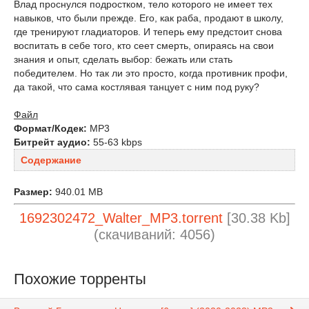
Влад проснулся подростком, тело которого не имеет тех
навыков, что были прежде. Его, как раба, продают в школу,
где тренируют гладиаторов. И теперь ему предстоит снова
воспитать в себе того, кто сеет смерть, опираясь на свои
знания и опыт, сделать выбор: бежать или стать
победителем. Но так ли это просто, когда противник профи,
да такой, что сама костлявая танцует с ним под руку?
Файл
Формат/Кодек:
МР3
Битрейт аудио:
55-63 kbps
Содержание
Размер:
940.01 MB
1692302472_Walter_MP3.torrent
[30.38 Kb]
(cкачиваний: 4056)
Похожие торренты