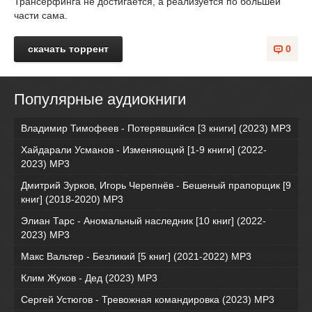
Трансерфинга не достигается, а реализуется по большей
части сама.
скачать торрент
0
Популярные аудиокниги
Владимир Тимофеев - Потерявшийся [3 книги] (2023) МР3
Хайдарали Усманов - Изменяющий [1-9 книги] (2022-
2023) МР3
Дмитрий Зурков, Игорь Черепнёв - Бешеный прапорщик [9
книг] (2018-2020) МР3
Элиан Тарс - Аномальный наследник [10 книг] (2022-
2023) MP3
Макс Вальтер - Безликий [5 книг] (2021-2022) МР3
Клим Жуков - Дед (2023) MP3
Сергей Устюгов - Тревожная командировка (2023) МР3