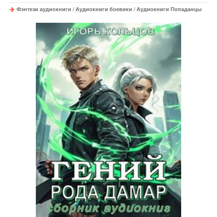
Фэнтези аудиокниги
/
Аудиокниги боевики
/
Аудиокниги Попаданцы