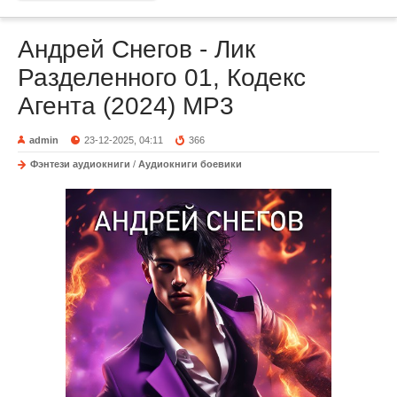
Андрей Снегов - Лик
Разделенного 01, Кодекс
Агента (2024) МР3
admin
23-12-2025, 04:11
366
Фэнтези аудиокниги
/
Аудиокниги боевики