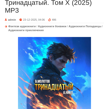
Тринадцатый. Том X (2025)
МР3
admin
23-12-2025, 04:06
486
Фэнтези аудиокниги
/
Аудиокниги боевики
/
Аудиокниги Попаданцы
/
Аудиокниги приключения