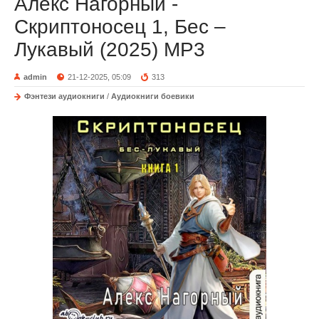
Алекс Нагорный -
Скриптоносец 1, Бес –
Лукавый (2025) МР3
admin
21-12-2025, 05:09
313
Фэнтези аудиокниги
/
Аудиокниги боевики