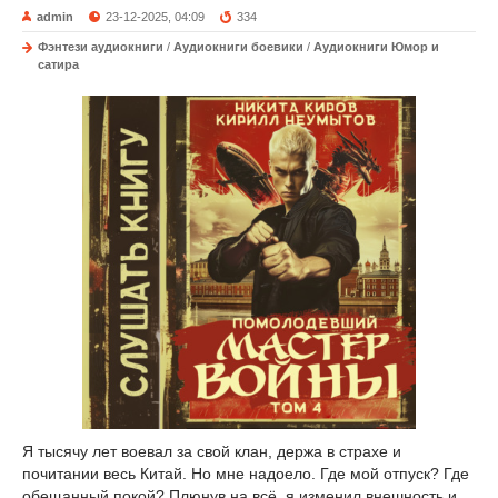
admin
23-12-2025, 04:09
334
Фэнтези аудиокниги
/
Аудиокниги боевики
/
Аудиокниги Юмор и
сатира
Я тысячу лет воевал за свой клан, держа в страхе и
почитании весь Китай. Но мне надоело. Где мой отпуск? Где
обещанный покой? Плюнув на всё, я изменил внешность и