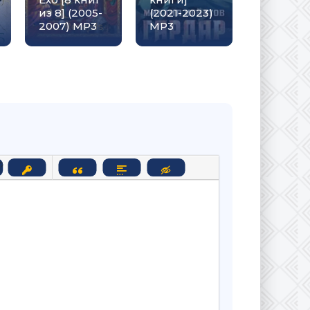
из 8] (2005-
(2021-2023)
(2018-20
2007) МР3
МР3
(МР3