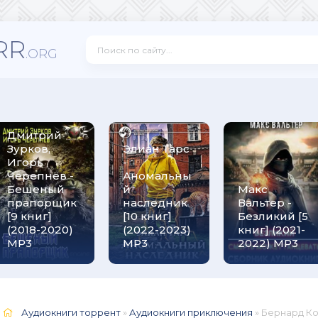
RR
.ORG
Дмитрий
Зурков,
Элиан Тарс
Игорь
-
Черепнёв -
Аномальны
Бешеный
й
Макс
прапорщик
наследник
Вальтер -
[9 книг]
[10 книг]
Безликий [5
(2018-2020)
(2022-2023)
книг] (2021-
МР3
MP3
2022) МР3
Аудиокниги торрент
»
Аудиокниги приключения
» Бернард Корнуэлл