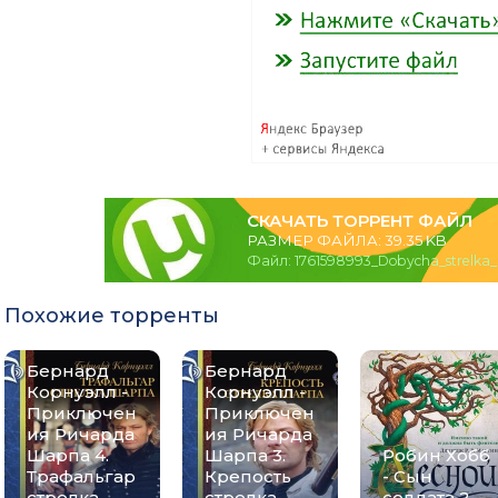
СКАЧАТЬ ТОРРЕНТ ФАЙЛ
РАЗМЕР ФАЙЛА: 39.35 KB
Файл: 1761598993_Dobycha_strelka_
Похожие торренты
Бернард
Бернард
Корнуэлл -
Корнуэлл -
Приключен
Приключен
ия Ричарда
ия Ричарда
Шарпа 4.
Шарпа 3.
Робин Хобб
Трафальгар
Крепость
- Сын
стрелка
стрелка
солдата 2.