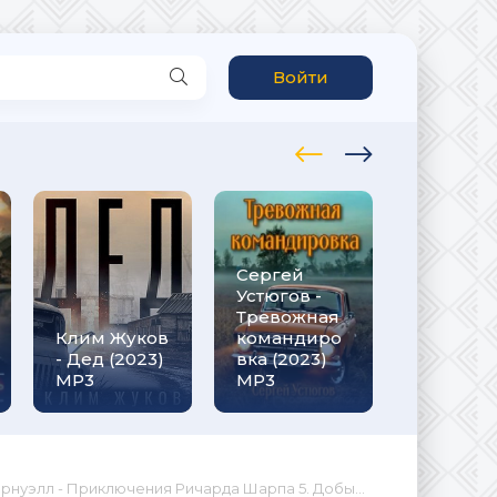
Войти
Сергей
Рафаэль
Устюгов -
Дамиров
Тревожная
Курсант 1
Клим Жуков
командиро
назад в
- Дед (2023)
вка (2023)
СССР (20
MP3
МР3
МР3
 - Приключения Ричарда Шарпа 5. Добыча стрелка Шарпа (2025) MP3