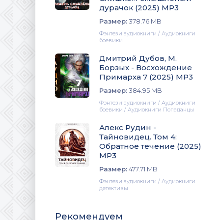
дурачок (2025) МР3
Размер:
378.76 MB
Фэнтези аудиокниги / Аудиокниги
боевики
Дмитрий Дубов, М.
Борзых - Восхождение
Примарха 7 (2025) МР3
Размер:
384.95 MB
Фэнтези аудиокниги / Аудиокниги
боевики / Аудиокниги Попаданцы
Алекс Рудин -
Тайновидец. Том 4:
Обратное течение (2025)
МР3
Размер:
477.71 MB
Фэнтези аудиокниги / Аудиокниги
детективы
Рекомендуем