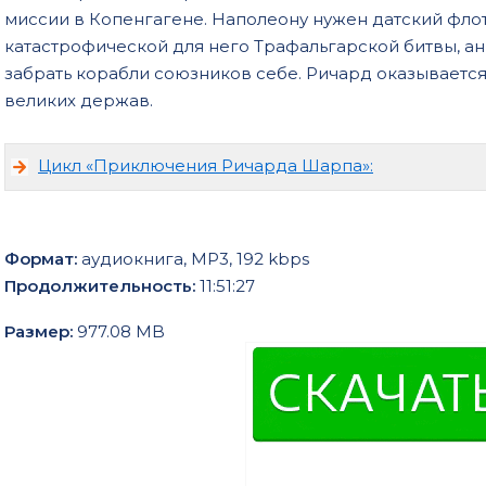
миссии в Копенгагене. Наполеону нужен датский фло
катастрофической для него Трафальгарской битвы, а
забрать корабли союзников себе. Ричард оказываетс
великих держав.
Цикл «Приключения Ричарда Шарпа»:
Формат:
аудиокнига, MP3, 192 kbps
Продолжительность:
11:51:27
Размер:
977.08 MB