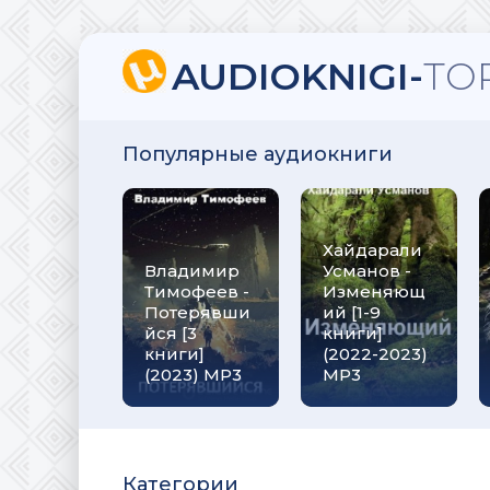
AUDIOKNIGI-
TO
Популярные аудиокниги
Хайдарали
Владимир
Усманов -
Тимофеев -
Изменяющ
Потерявши
ий [1-9
йся [3
книги]
книги]
(2022-2023)
(2023) МР3
МР3
Категории