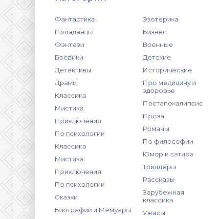
Фантастика
Эзотерика
Попаданцы
Бизнес
Фэнтези
Военные
Боевики
Детские
Детективы
Исторические
Драмы
Про медицину и
здоровье
Классика
Постапокалипсис
Мистика
Проза
Приключения
Романы
По психологии
По философии
Классика
Юмор и сатира
Мистика
Триллеры
Приключения
Рассказы
По психологии
Зарубежная
Сказки
классика
Биографии и Мемуары
Ужасы