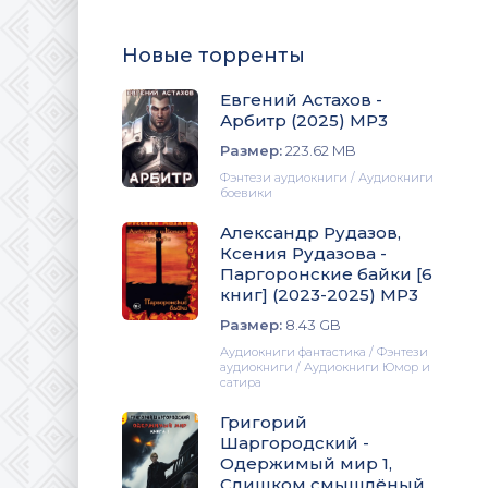
Новые торренты
Евгений Астахов -
Арбитр (2025) МР3
Размер:
223.62 MB
Фэнтези аудиокниги / Аудиокниги
боевики
Александр Рудазов,
Ксения Рудазова -
Паргоронские байки [6
книг] (2023-2025) МР3
Размер:
8.43 GB
Аудиокниги фантастика / Фэнтези
аудиокниги / Аудиокниги Юмор и
сатира
Григорий
Шаргородский -
Одержимый мир 1,
Слишком смышлёный