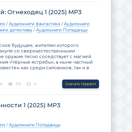
й: Огнеходец 1 (2025) МР3
иги
/
Аудиокниги фантастика
/
Аудиокниги
иги детективы
/
Аудиокниги Попаданцы
ское будущее, жителям которого
вкупе со сверхъестественными
е оружие тесно соседствует с магией.
ия «Чёрные ястребы», а ныне частный
вестен как среди силовиков, так и в
26
173
0
Скачать торрент
ности 1 (2025) МР3
иги
/
Аудиокниги Попаданцы