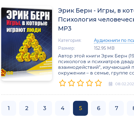
Эрик Берн - Игры, в к
Психология человечес
MP3
Категория:
Аудиокниги по пс
Размер:
152.95 MB
Автор этой книги Эрик Берн (1
психологов и психиатров двадц
взаимодействий”, изучающий 
окружении – в семье, группе с
08.02.20
1
2
3
4
5
6
7