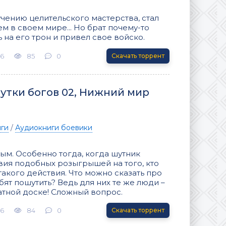
чению целительского мастерства, стал
 в своем мире... Но брат почему-то
 на его трон и привел свое войско.
26
85
0
Скачать торрент
утки богов 02, Нижний мир
иги
/
Аудиокниги боевики
м. Особенно тогда, когда шутник
ия подобных розыгрышей на того, кто
акого действия. Что можно сказать про
бят пошутить? Ведь для них те же люди –
атной доске! Сложный вопрос.
26
84
0
Скачать торрент