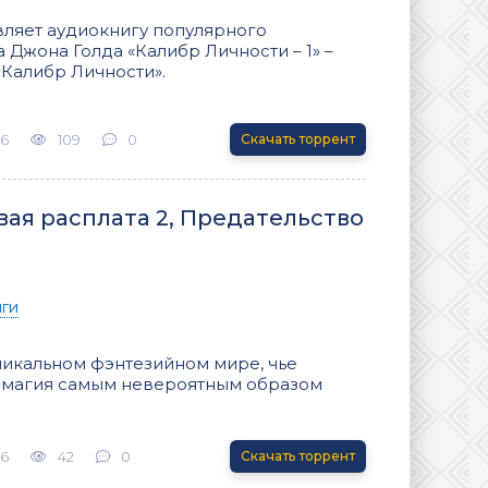
вляет аудиокнигу популярного
 Джона Голда «Калибр Личности – 1» –
«Калибр Личности».
26
109
0
Скачать торрент
вая расплата 2, Предательство
иги
никальном фэнтезийном мире, чье
а магия самым невероятным образом
26
42
0
Скачать торрент