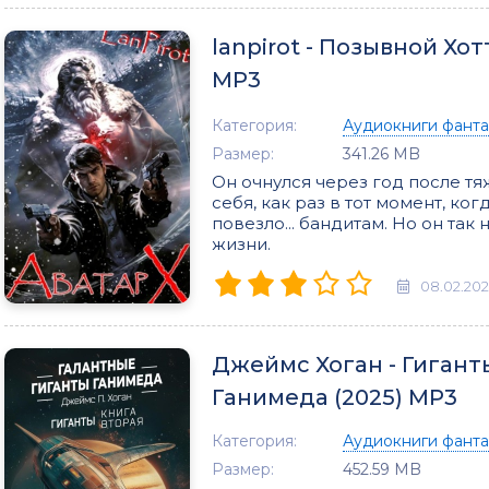
lanpirot - Позывной Хот
МР3
Категория:
Аудиокниги фанта
Размер:
341.26 MB
Он очнулся через год после т
себя, как раз в тот момент, ко
повезло... бандитам. Но он та
жизни.
08.02.20
Джеймс Хоган - Гигант
Ганимеда (2025) МР3
Категория:
Аудиокниги фанта
Размер:
452.59 MB