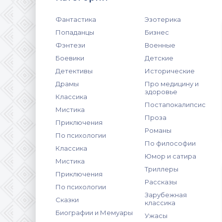
Фантастика
Эзотерика
Попаданцы
Бизнес
Фэнтези
Военные
Боевики
Детские
Детективы
Исторические
Драмы
Про медицину и
здоровье
Классика
Постапокалипсис
Мистика
Проза
Приключения
Романы
По психологии
По философии
Классика
Юмор и сатира
Мистика
Триллеры
Приключения
Рассказы
По психологии
Зарубежная
Сказки
классика
Биографии и Мемуары
Ужасы