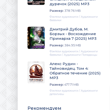
дурачок (2025) МР3
Размер:
378.76 MB
Фэнтези аудиокниги / Аудиокниги
боевики
Дмитрий Дубов, М.
Борзых - Восхождение
Примарха 7 (2025) МР3
Размер:
384.95 MB
Фэнтези аудиокниги / Аудиокниги
боевики / Аудиокниги Попаданцы
Алекс Рудин -
Тайновидец. Том 4:
Обратное течение (2025)
МР3
Размер:
477.71 MB
Фэнтези аудиокниги / Аудиокниги
детективы
Рекомендуем