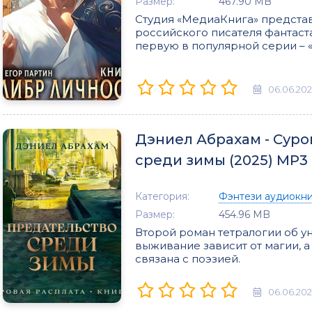
Размер:
467.90 MB
Студия «МедиаКнига» предста
российского писателя фантаста
первую в популярной серии – 
06.06.20
Дэниел Абрахам - Суро
среди зимы (2025) МР3
Категория:
Фэнтези аудиокн
Размер:
454.96 MB
Второй роман тетралогии об у
выживание зависит от магии, 
связана с поэзией.
06.06.20