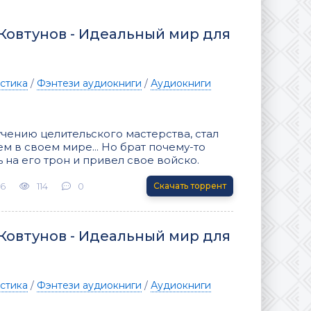
Ковтунов - Идеальный мир для
стика
/
Фэнтези аудиокниги
/
Аудиокниги
чению целительского мастерства, стал
 в своем мире... Но брат почему-то
 на его трон и привел свое войско.
26
114
0
Скачать торрент
Ковтунов - Идеальный мир для
стика
/
Фэнтези аудиокниги
/
Аудиокниги