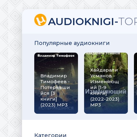
AUDIOKNIGI-
TO
Популярные аудиокниги
Хайдарали
Владимир
Усманов -
Тимофеев -
Изменяющ
Потерявши
ий [1-9
йся [3
книги]
книги]
(2022-2023)
(2023) МР3
МР3
Категории