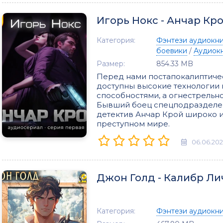
Игорь Нокс - Анчар Кро
Категория:
Фэнтези аудиокн
боевики
/
Аудиокн
Размер:
854.33 MB
Перед нами постапокалиптиче
доступны высокие технологии 
способностями, а огнестрельно
Бывший боец спецподразделен
детектив Анчар Крой широко из
преступном мире.
06.06.20
Джон Голд - Калибр Лич
Категория:
Фэнтези аудиокн