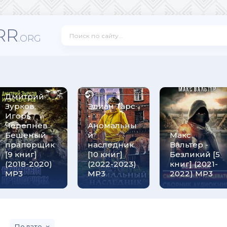
RR
.ORG
Дмитрий
Зурков,
Элиан Тарс
Игорь
-
Черепнёв -
Аномальны
Бешеный
й
Макс
прапорщик
наследник
Вальтер -
[9 книг]
[10 книг]
Безликий [5
(2018-2020)
(2022-2023)
книг] (2021-
МР3
MP3
2022) МР3
дате