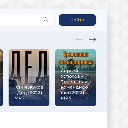
Войти
Сергей
Рафаэль
Устюгов -
Дамиров
Тревожная
Курсант 1
Клим Жуков
командиро
назад в
- Дед (2023)
вка (2023)
СССР (20
MP3
МР3
МР3