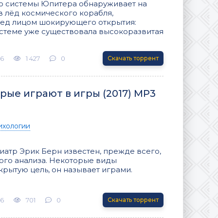
ю системы Юпитера обнаруживает на
 лёд космического корабля,
ред лицом шокирующего открытия:
истеме уже существовала высокоразвитая
26
1 427
0
Скачать торрент
рые играют в игры (2017) MP3
ихологии
иатр Эрик Берн известен, прежде всего,
ого анализа. Некоторые виды
крытую цель, он называет играми.
26
701
0
Скачать торрент