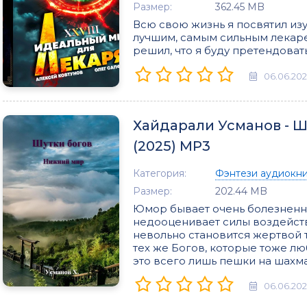
Размер:
362.45 MB
Всю свою жизнь я посвятил изу
лучшим, самым сильным лекарем
решил, что я буду претендовать
06.06.20
Хайдарали Усманов - Ш
(2025) МР3
Категория:
Фэнтези аудиокн
Размер:
202.44 MB
Юмор бывает очень болезненны
недооценивает силы воздейств
невольно становится жертвой т
тех же Богов, которые тоже лю
это всего лишь пешки на шахм
06.06.20