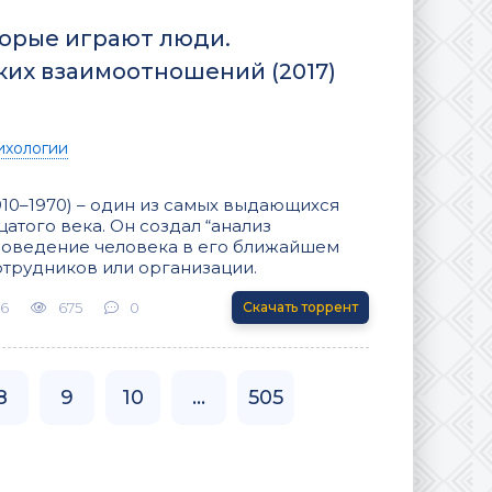
оторые играют люди.
ких взаимоотношений (2017)
ихологии
910–1970) – один из самых выдающихся
атого века. Он создал “анализ
поведение человека в его ближайшем
отрудников или организации.
26
675
0
Скачать торрент
8
9
10
...
505