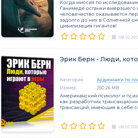
Когда миссия по исследовани
Ганимеде останки вмёрзшего в
человечество оказывается пе
задолго до них в Солнечной с
цивилизация гигантов!
08.02.20
Эрик Берн - Люди, кото
Категория:
Аудиокниги по пс
Размер:
250.26 MB
Американский психолог и псих
как разработчик трансакционн
трансакций, имеющие в себе с
08.02.20