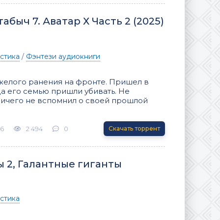
табыч 7. Аватар Х Часть 2 (2025)
стика
/
Фэнтези аудиокниги
яжелого ранения на фронте. Пришел в
гда его семью пришли убивать. Не
к ничего не вспомнил о своей прошлой
26
2 494
0
Скачать торрент
ы 2, Галантные гиганты
стика