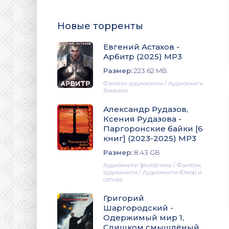
Новые торренты
Евгений Астахов -
Арбитр (2025) МР3
Размер:
223.62 MB
Фэнтези аудиокниги / Аудиокниги
боевики
Александр Рудазов,
Ксения Рудазова -
Паргоронские байки [6
книг] (2023-2025) МР3
Размер:
8.43 GB
Аудиокниги фантастика / Фэнтези
аудиокниги / Аудиокниги Юмор и
сатира
Григорий
Шаргородский -
Одержимый мир 1,
Слишком смышлёный