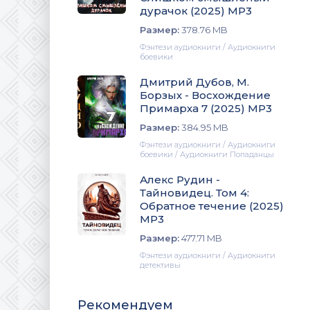
дурачок (2025) МР3
Размер:
378.76 MB
Фэнтези аудиокниги / Аудиокниги
боевики
Дмитрий Дубов, М.
Борзых - Восхождение
Примарха 7 (2025) МР3
Размер:
384.95 MB
Фэнтези аудиокниги / Аудиокниги
боевики / Аудиокниги Попаданцы
Алекс Рудин -
Тайновидец. Том 4:
Обратное течение (2025)
МР3
Размер:
477.71 MB
Фэнтези аудиокниги / Аудиокниги
детективы
Рекомендуем