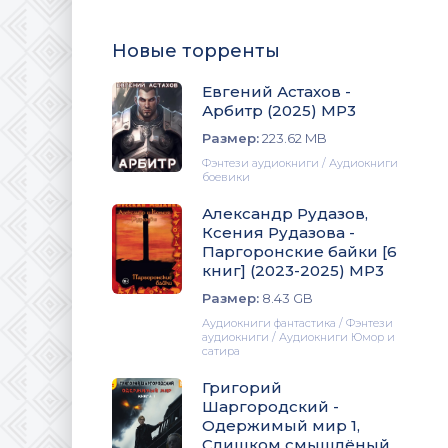
Новые торренты
Евгений Астахов -
Арбитр (2025) МР3
Размер:
223.62 MB
Фэнтези аудиокниги / Аудиокниги
боевики
Александр Рудазов,
Ксения Рудазова -
Паргоронские байки [6
книг] (2023-2025) МР3
Размер:
8.43 GB
Аудиокниги фантастика / Фэнтези
аудиокниги / Аудиокниги Юмор и
сатира
Григорий
Шаргородский -
Одержимый мир 1,
Слишком смышлёный