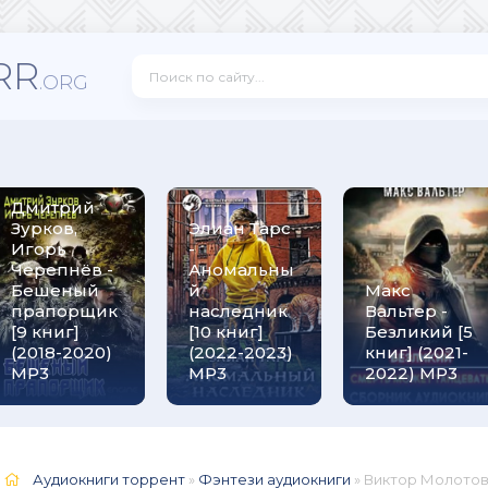
RR
.ORG
Дмитрий
Зурков,
Элиан Тарс
Игорь
-
Черепнёв -
Аномальны
Бешеный
й
Макс
прапорщик
наследник
Вальтер -
[9 книг]
[10 книг]
Безликий [5
(2018-2020)
(2022-2023)
книг] (2021-
МР3
MP3
2022) МР3
Аудиокниги торрент
»
Фэнтези аудиокниги
» Виктор Молотов, Иль