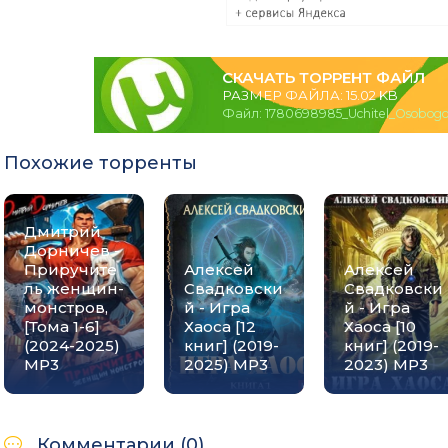
СКАЧАТЬ ТОРРЕНТ ФАЙЛ
РАЗМЕР ФАЙЛА: 15.02 KB
Файл: 1780698985_Uchitel_Osobogo_
Похожие торренты
Дмитрий
Дорничев -
Приручите
Алексей
Алексей
ль женщин-
Свадковски
Свадковски
монстров,
й - Игра
й - Игра
[Тома 1-6]
Хаоса [12
Хаоса [10
(2024-2025)
книг] (2019-
книг] (2019-
МР3
2025) MP3
2023) МР3
Комментарии (0)