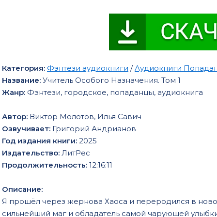
Категория:
Фэнтези аудиокниги
/
Аудиокниги Попада
Название:
Учитель Особого Назначения. Том 1
Жанр:
Фэнтези, городское, попаданцы, аудиокнига
Автор:
Виктор Молотов, Илья Савич
Озвучивает:
Григорий Андрианов
Год издания книги:
2025
Издательство:
ЛитРес
Продолжительность:
12:16:11
Описание:
Я прошёл через жернова Хаоса и переродился в ново
сильнейший маг и обладатель самой чарующей улыбки,