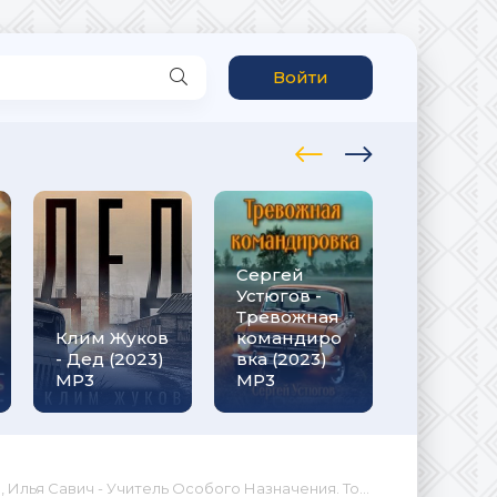
Войти
Сергей
Рафаэль
Устюгов -
Дамиров
Тревожная
Курсант 1
Клим Жуков
командиро
назад в
- Дед (2023)
вка (2023)
СССР (20
MP3
МР3
МР3
я Савич - Учитель Особого Назначения. Том 1 (2025) МР3