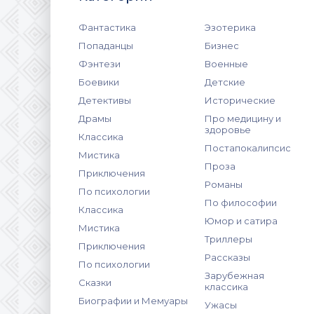
Фантастика
Эзотерика
Попаданцы
Бизнес
Фэнтези
Военные
Боевики
Детские
Детективы
Исторические
Драмы
Про медицину и
здоровье
Классика
Постапокалипсис
Мистика
Проза
Приключения
Романы
По психологии
По философии
Классика
Юмор и сатира
Мистика
Триллеры
Приключения
Рассказы
По психологии
Зарубежная
Сказки
классика
Биографии и Мемуары
Ужасы