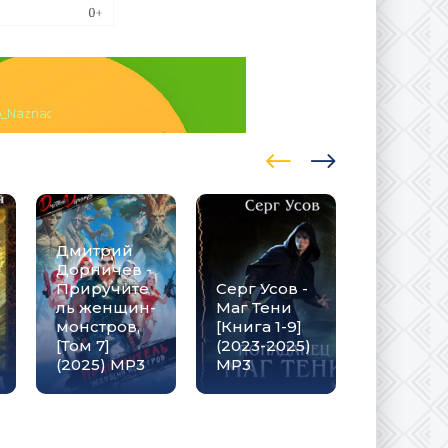
Naznachenija._Tom_1.torrent
Виктор
Молотов
Сергей
Дмитрий
Харченко
Дорничев -
Младши
Приручите
Серг Усов -
Прируч
ль женщин-
Маг Тени
ль 1,
монстров,
[Книга 1-9]
Ползком
[Том 7]
(2023-2025)
монстра
(2025) МР3
MP3
(2025) М