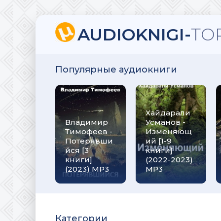
AUDIOKNIGI-
TO
Популярные аудиокниги
Хайдарали
Владимир
Усманов -
Тимофеев -
Изменяющ
Потерявши
ий [1-9
йся [3
книги]
книги]
(2022-2023)
(2023) МР3
МР3
Категории