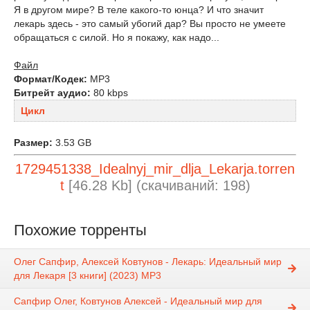
Я в другом мире? В теле какого-то юнца? И что значит
лекарь здесь - это самый убогий дар? Вы просто не умеете
обращаться с силой. Но я покажу, как надо...
Файл
Формат/Кодек:
МР3
Битрейт аудио:
80 kbps
Цикл
Размер:
3.53 GB
1729451338_Idealnyj_mir_dlja_Lekarja.torren
t
[46.28 Kb] (cкачиваний: 198)
Похожие торренты
Олег Сапфир, Алексей Ковтунов - Лекарь: Идеальный мир
для Лекаря [3 книги] (2023) МР3
Сапфир Олег, Ковтунов Алексей - Идеальный мир для