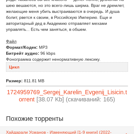
шею вешаются, но это всего-лишь ширма. Враг не дремлет,
желающие меня убить выстраиваются в очередь. И душа
болит, рвется к своим, в Российскую Империю. Еще и
авторитарный дед в Академию отправляет мехами
управлять... Есть чем заняться, в обшем.
Файл
Формат/Кодек:
МР3
Битрейт аудио:
96 kbps
Фонограмма содержит ненормативную лексику.
Цикл
Размер:
811.81 MB
1724959769_Sergej_Karelin_Evgenij_Lisicin.t
orrent
[38.07 Kb] (cкачиваний: 165)
Похожие торренты
Хайдарали Усманов - Изменяющий [1-9 книги] (2022-