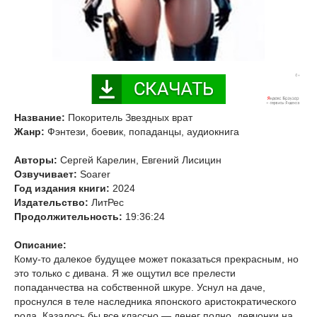
Название:
Покоритель Звездных врат
Жанр:
Фэнтези, боевик, попаданцы, аудиокнига
Авторы:
Сергей Карелин, Евгений Лисицин
Озвучивает:
Soarer
Год издания книги:
2024
Издательство:
ЛитРес
Продолжительность:
19:36:24
Описание:
Кому-то далекое будущее может показаться прекрасным, но
это только с дивана. Я же ощутил все прелести
попаданчества на собственной шкуре. Уснул на даче,
проснулся в теле наследника японского аристократического
рода. Казалось бы все классно — денег полно, девчонки на