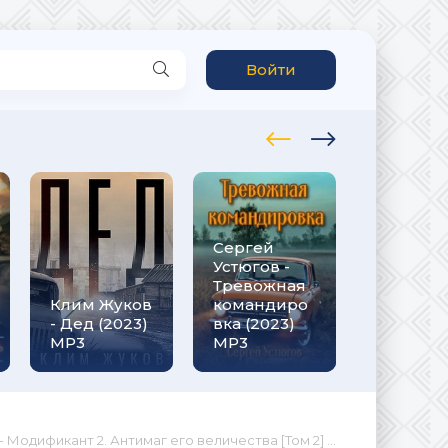
Войти
Сергей
Рафаэль
Устюгов -
Дамиров
Тревожная
Курсант 1
Клим Жуков
командиро
назад в
- Дед (2023)
вка (2023)
СССР (20
MP3
МР3
МР3
дификант 2. Антимаг его величества [Том 2] (2024) MP3