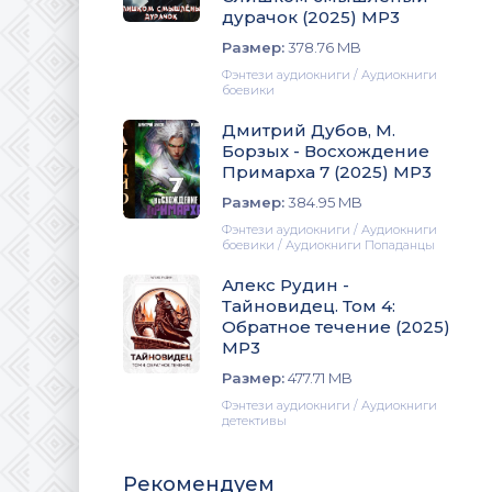
дурачок (2025) МР3
Размер:
378.76 MB
Фэнтези аудиокниги / Аудиокниги
боевики
Дмитрий Дубов, М.
Борзых - Восхождение
Примарха 7 (2025) МР3
Размер:
384.95 MB
Фэнтези аудиокниги / Аудиокниги
боевики / Аудиокниги Попаданцы
Алекс Рудин -
Тайновидец. Том 4:
Обратное течение (2025)
МР3
Размер:
477.71 MB
Фэнтези аудиокниги / Аудиокниги
детективы
Рекомендуем