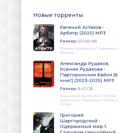
Новые торренты
Евгений Астахов -
Арбитр (2025) МР3
Размер:
223.62 MB
Фэнтези аудиокниги / Аудиокниги
боевики
Александр Рудазов,
Ксения Рудазова -
Паргоронские байки [6
книг] (2023-2025) МР3
Размер:
8.43 GB
Аудиокниги фантастика / Фэнтези
аудиокниги / Аудиокниги Юмор и
сатира
Григорий
Шаргородский -
Одержимый мир 1,
Слишком смышлёный