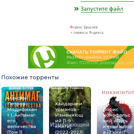
СКАЧАТЬ ТОРРЕНТ ФАЙЛ
РАЗМЕР ФАЙЛА: 20.51 KB
Файл: 1722192381_Antimag_ego_velic
Похожие торренты
Максим
Петров -
Хайдарали
Модификан
Усманов -
Борис
т 1. Антимаг
Изменяющ
Конофальс
его
ий [1-9
кий - Путь
величества
книги]
инквизитор
[Том 1]
(2022-2023)
а [9 книг]