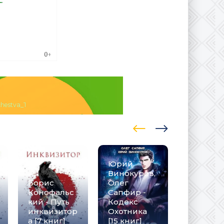
hestva_Tom_2.torrent
Юрий
Юрий
Москале
Винокуров,
о, Алекс
Борис
Олег
Нагорны
Конофальс
Сапфир -
Берсерк
кий - Путь
Кодекс
забытог
инквизитор
Охотника
клана [1
а [7 книг]
[15 книг]
книг] (20