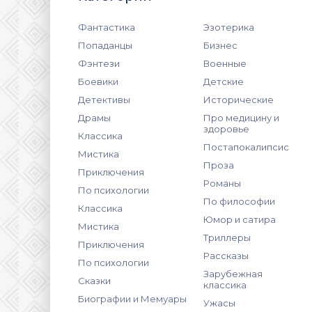
Фантастика
Эзотерика
Попаданцы
Бизнес
Фэнтези
Военные
Боевики
Детские
Детективы
Исторические
Драмы
Про медицину и
здоровье
Классика
Постапокалипсис
Мистика
Проза
Приключения
Романы
По психологии
По философии
Классика
Юмор и сатира
Мистика
Триллеры
Приключения
Рассказы
По психологии
Зарубежная
Сказки
классика
Биографии и Мемуары
Ужасы