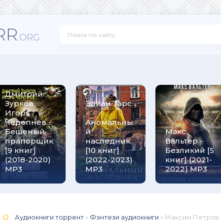
RR
.ORG
Дмитрий
Зурков,
Элиан Тарс
Игорь
-
Черепнёв -
Аномальны
Бешеный
й
Макс
прапорщик
наследник
Вальтер -
[9 книг]
[10 книг]
Безликий [5
(2018-2020)
(2022-2023)
книг] (2021-
МР3
MP3
2022) МР3
Аудиокниги торрент
»
Фэнтези аудиокниги
» Максим Петров - Мо