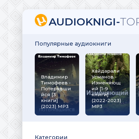
AUDIOKNIGI-
TO
Популярные аудиокниги
Хайдарали
Владимир
Усманов -
Тимофеев -
Изменяющ
Потерявши
ий [1-9
йся [3
книги]
книги]
(2022-2023)
(2023) МР3
МР3
Категории