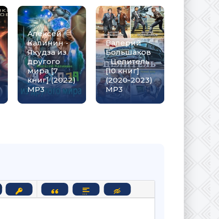
Д.Дж.
Алексей
Штольц 
Калинин -
Валерий
Демоно
Якудза из
Большаков
ия
другого
- Целитель
Сангома
мира [7
[10 книг]
[6 книг]
книг] (2022)
(2020-2023)
(2022-20
МР3
МР3
MP3