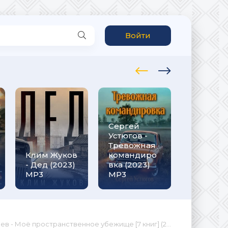
Войти
Сергей
Рафаэль
Устюгов -
Дамиров
Тревожная
Курсант 1
Клим Жуков
командиро
назад в
- Дед (2023)
вка (2023)
СССР (20
MP3
МР3
МР3
 Моё пространственное убежище [7 книг] (2021-2023) МР3