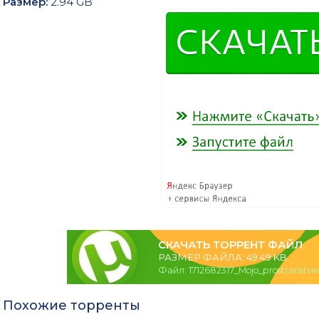
Размер:
2.94 GB
СКАЧАТЬ ТОРРЕНТ ФАЙЛ
РАЗМЕР ФАЙЛА: 49.49 KB
Файл: 1712682317_Mojo_prostranstve
Похожие торренты