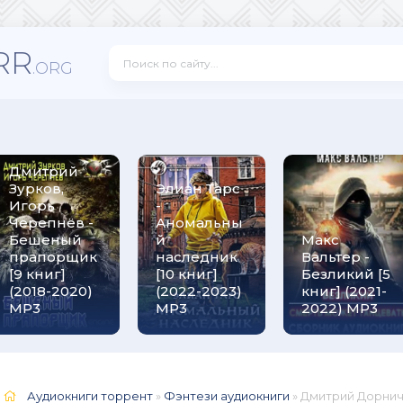
RR
.ORG
Дмитрий
Зурков,
Элиан Тарс
Игорь
-
Черепнёв -
Аномальны
Бешеный
й
Макс
прапорщик
наследник
Вальтер -
[9 книг]
[10 книг]
Безликий [5
(2018-2020)
(2022-2023)
книг] (2021-
МР3
MP3
2022) МР3
Аудиокниги торрент
»
Фэнтези аудиокниги
» Дмитрий Дорничев -