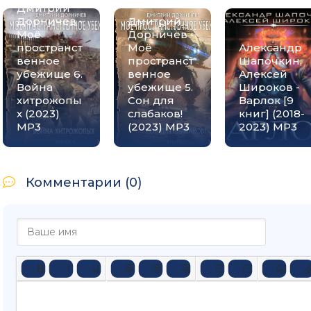
Дмитрий
Дорничев -
Дмитрий
Моё
Дорничев -
пространст
Моё
Александр
венное
пространст
Шапочкин,
убежище 6.
венное
Алексей
Война
убежище 5.
Широков -
хитрожопы
Сон для
Варлок [9
х (2023)
слабаков!
книг] (2018-
МР3
(2023) МР3
2023) МР3
Комментарии (0)