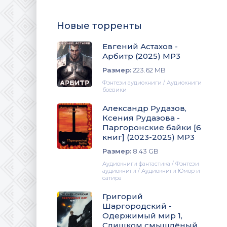
Новые торренты
Евгений Астахов -
Арбитр (2025) МР3
Размер:
223.62 MB
Фэнтези аудиокниги / Аудиокниги
боевики
Александр Рудазов,
Ксения Рудазова -
Паргоронские байки [6
книг] (2023-2025) МР3
Размер:
8.43 GB
Аудиокниги фантастика / Фэнтези
аудиокниги / Аудиокниги Юмор и
сатира
Григорий
Шаргородский -
Одержимый мир 1,
Слишком смышлёный