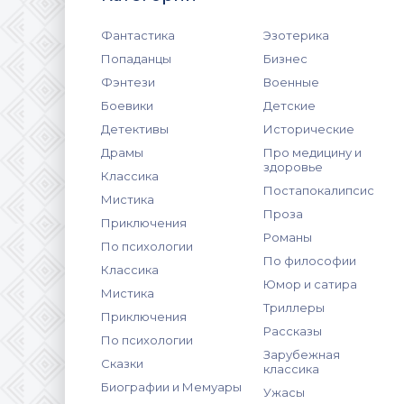
Фантастика
Эзотерика
Попаданцы
Бизнес
Фэнтези
Военные
Боевики
Детские
Детективы
Исторические
Драмы
Про медицину и
здоровье
Классика
Постапокалипсис
Мистика
Проза
Приключения
Романы
По психологии
По философии
Классика
Юмор и сатира
Мистика
Триллеры
Приключения
Рассказы
По психологии
Зарубежная
Сказки
классика
Биографии и Мемуары
Ужасы