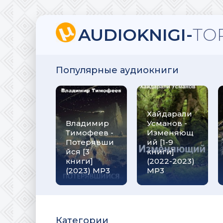
AUDIOKNIGI-
TO
Популярные аудиокниги
Хайдарали
Владимир
Усманов -
Тимофеев -
Изменяющ
Потерявши
ий [1-9
йся [3
книги]
книги]
(2022-2023)
(2023) МР3
МР3
Категории