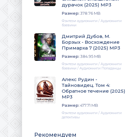
дурачок (2025) МР3
Размер:
378.76 MB
Фэнтези аудиокниги / Аудиокниги
боевики
Дмитрий Дубов, М.
Борзых - Восхождение
Примарха 7 (2025) МР3
Размер:
384.95 MB
Фэнтези аудиокниги / Аудиокниги
боевики / Аудиокниги Попаданцы
Алекс Рудин -
Тайновидец. Том 4:
Обратное течение (2025)
МР3
Размер:
477.71 MB
Фэнтези аудиокниги / Аудиокниги
детективы
Рекомендуем