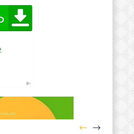
nnoe_ubezhiwe.torrent