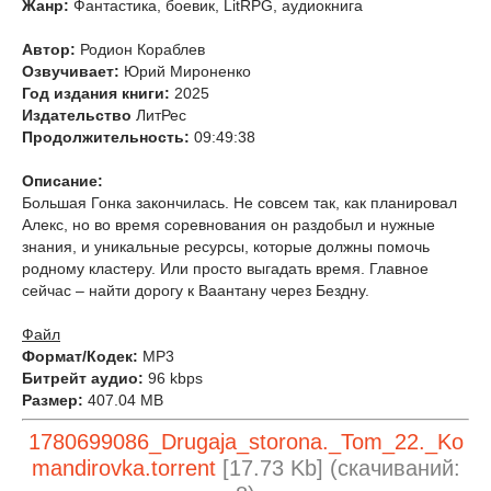
Жанр:
Фантастика, боевик, LitRPG, аудиокнига
Автор:
Родион Кораблев
Озвучивает:
Юрий Мироненко
Год издания книги:
2025
Издательство
ЛитРес
Продолжительность:
09:49:38
Описание:
Большая Гонка закончилась. Не совсем так, как планировал
Алекс, но во время соревнования он раздобыл и нужные
знания, и уникальные ресурсы, которые должны помочь
родному кластеру. Или просто выгадать время. Главное
сейчас – найти дорогу к Ваантану через Бездну.
Файл
Формат/Кодек:
МР3
Битрейт аудио:
96 kbps
Размер:
407.04 MB
1780699086_Drugaja_storona._Tom_22._Ko
mandirovka.torrent
[17.73 Kb] (cкачиваний: