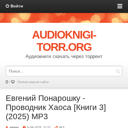
Войти
AUDIOKNIGI-
TORR.ORG
Аудиокниги скачать через торрент
Полная версия сайта
Евгений Понарошку -
Проводник Хаоса [Книги 3]
(2025) MP3
admin
5-08-2025, 21:51
863