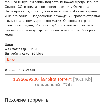
горнила минувшей войны под острым ножом жреца Черного
Ордена СС, выжил и вновь встал на защиту Отечества.
Несмотря на то, что это даже и не его мир. И не его страна.
И не его война... Продолжение похождений бравого старичка
в альтернативном мире техно-магии. Он снова в строю,
слегка помолодел, обзавелся зубами и новым голосом и
оказался в самом центре хитросплетения интриг Абвера и
НКВД...
Файл
Формат/Кодек:
МР3
Битрейт аудио:
96 kbps
Цикл
Размер:
482.52 MB
1696699200_lanpirot.torrent
[40.1 Kb]
(cкачиваний: 774)
Похожие торренты