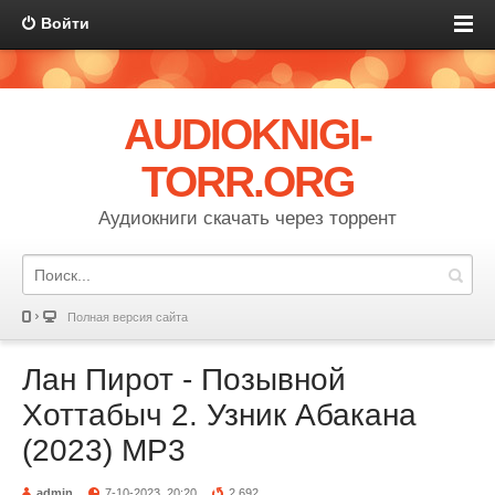
Войти
AUDIOKNIGI-
TORR.ORG
Аудиокниги скачать через торрент
Полная версия сайта
Лан Пирот - Позывной
Хоттабыч 2. Узник Абакана
(2023) МР3
admin
7-10-2023, 20:20
2 692